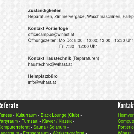
Zuständigkeiten
Reparaturen, Zimmervergabe, Waschmaschinen, Parkpla
Kontakt Portierloge
officecampus@wihast.at
Öffnungszeiten: Mo-Do: 8:00 - 12:00; 13:00 - 15:30 Uhr
Fr: 7:30 - 12:00 Uhr
Kontakt Haustechnik
(Reparaturen)
haustechnik@wihast.at
Heimplatzbüro
info@wihast.at
Referate
Kontak
Fitness
-
Kulturraum
-
Black Lounge (Club)
-
Heimver
Partyraum
-
Turnsaal
-
Klavier / Klassik
-
Compute
Computerreferat
-
Sauna / Solarium
-
Portierl
Lagerraum
-
Fernsehraum
-
Werkzeugreferat
-
Wihast