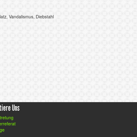
tz, Vandalismus, Diebstahl
tiere Uns
tretung
rreferat
oge