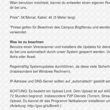
Wlan benutzen möchtest, kannst du entweder einen eigenen Rou
dir bei uns,
Preis*: 5€/Monat, Kabel: 4€ (5 Meter lang)
*Preise gelten für Bewohner des Campus Brigittenau und werden 
verwendet.
Was ist zu beachten
Benutze einen Virenscanner und installiere die Updates für de
du bei uns automatisch durch unser System gesperrt werden. 
Avira oder Avast
Regelmäßig Systemupdates durchführen, da diese viele Sicherhe
(insbesondere bei Windows Rechnern).
IP-Adresse und DNS-Server sollten auf „automatisch“ gestellt sei
ACHTUNG: Es besteht ein Upload-Limit. Dein Upload ist auf 40
72 Stunden begrenzt. Insbesondere P2P-Dienste (Torrent, Stream
Upload. Du kannst dir das Programm Netbalancer installieren um
(Anleitung:
http://goo.gl/iuBmeH
)