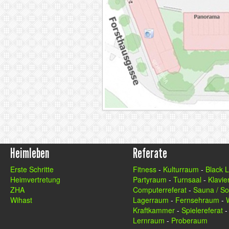
Heimleben
Referate
Erste Schritte
Fitness
-
Kulturraum
-
Black 
Heimvertretung
Partyraum
-
Turnsaal
-
Klavier
ZHA
Computerreferat
-
Sauna / So
Wihast
Lagerraum
-
Fernsehraum
-
Kraftkammer
-
Spielereferat
Lernraum
-
Proberaum