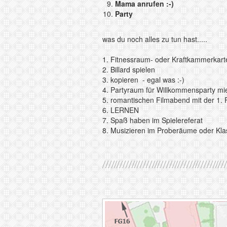
Mama anrufen :-)
Party
was du noch alles zu tun hast.....
1. Fitnessraum- oder Kraftkammerkart
2. Billard spielen
3. kopieren - egal was :-)
4. Partyraum für Willkommensparty mi
5. romantischen Filmabend mit der 1
6. LERNEN
7. Spaß haben im Spielereferat
8. Musizieren im Proberäume oder Kla