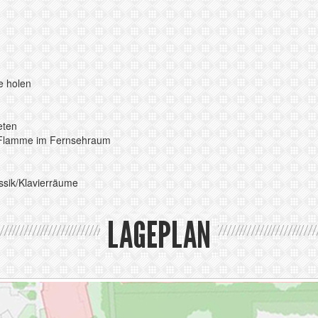
e holen
eten
. Flamme im Fernsehraum
ssik/Klavierräume
LAGEPLAN