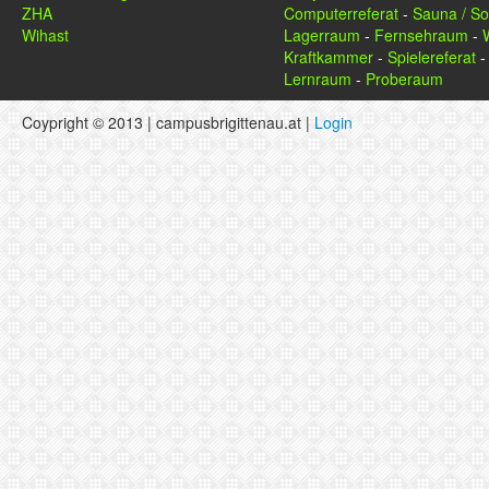
ZHA
Computerreferat
-
Sauna / So
Wihast
Lagerraum
-
Fernsehraum
-
Kraftkammer
-
Spielereferat
Lernraum
-
Proberaum
Coypright © 2013 | campusbrigittenau.at |
Login