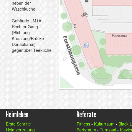
neben der
Waschküche
Gebäude LM1A
Rechter Gang
(Richtung
Kreuzung/Brücke
Donaukanal)
gegenüber Teeküche
Heimleben
Referate
Erste Schritte
Fitness
-
Kulturraum
-
Black 
Heimvertretung
Partyraum
-
Turnsaal
-
Klavier