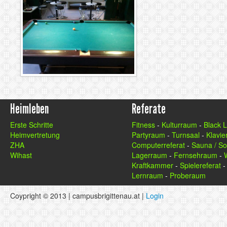
Heimleben
Referate
Erste Schritte
Fitness
-
Kulturraum
-
Black 
Heimvertretung
Partyraum
-
Turnsaal
-
Klavier
ZHA
Computerreferat
-
Sauna / So
Wihast
Lagerraum
-
Fernsehraum
-
Kraftkammer
-
Spielereferat
Lernraum
-
Proberaum
Coypright © 2013 | campusbrigittenau.at |
Login